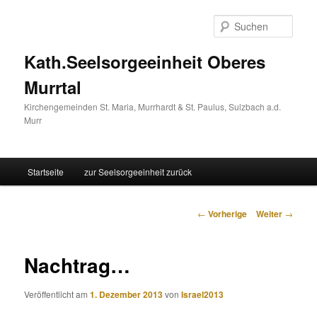
Such
Kath.Seelsorgeeinheit Oberes
Murrtal
Kirchengemeinden St. Maria, Murrhardt & St. Paulus, Sulzbach a.d.
Murr
Hauptmenü
Startseite
zur Seelsorgeeinheit zurück
Zum
Inhalt
Beitrags-
←
Vorherige
Weiter
→
Navigation
wechseln
Nachtrag…
Veröffentlicht am
1. Dezember 2013
von
Israel2013