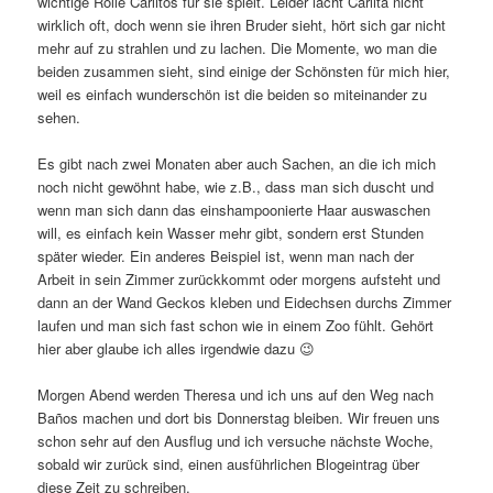
wichtige Rolle Carlitos für sie spielt. Leider lacht Carlita nicht
wirklich oft, doch wenn sie ihren Bruder sieht, hört sich gar nicht
mehr auf zu strahlen und zu lachen. Die Momente, wo man die
beiden zusammen sieht, sind einige der Schönsten für mich hier,
weil es einfach wunderschön ist die beiden so miteinander zu
sehen.
Es gibt nach zwei Monaten aber auch Sachen, an die ich mich
noch nicht gewöhnt habe, wie z.B., dass man sich duscht und
wenn man sich dann das einshampoonierte Haar auswaschen
will, es einfach kein Wasser mehr gibt, sondern erst Stunden
später wieder. Ein anderes Beispiel ist, wenn man nach der
Arbeit in sein Zimmer zurückkommt oder morgens aufsteht und
dann an der Wand Geckos kleben und Eidechsen durchs Zimmer
laufen und man sich fast schon wie in einem Zoo fühlt. Gehört
hier aber glaube ich alles irgendwie dazu 😉
Morgen Abend werden Theresa und ich uns auf den Weg nach
Baños machen und dort bis Donnerstag bleiben. Wir freuen uns
schon sehr auf den Ausflug und ich versuche nächste Woche,
sobald wir zurück sind, einen ausführlichen Blogeintrag über
diese Zeit zu schreiben.