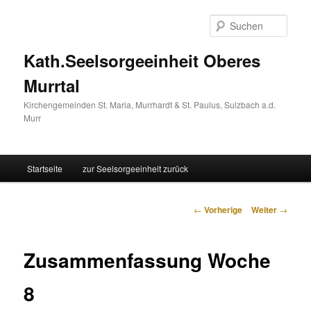
Such
Kath.Seelsorgeeinheit Oberes
Murrtal
Kirchengemeinden St. Maria, Murrhardt & St. Paulus, Sulzbach a.d.
Murr
Hauptmenü
Startseite
zur Seelsorgeeinheit zurück
Zum
Inhalt
Beitrags-
←
Vorherige
Weiter
→
Navigation
wechseln
Zusammenfassung Woche
8